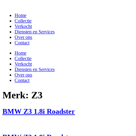
Spring
naar
Home
de
Collectie
inhoud
Verkocht
Diensten en Services
Over ons
Contact
Home
Collectie
Verkocht
Diensten en Services
Over ons
Contact
Merk:
Z3
BMW Z3 1.8i Roadster