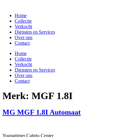
Spring
naar
Home
de
Collectie
inhoud
Verkocht
Diensten en Services
Over ons
Contact
Home
Collectie
Verkocht
Diensten en Services
Over ons
Contact
Merk:
MGF 1.8I
MG MGF 1.8I Automaat
Youngtimer Cabrio Center