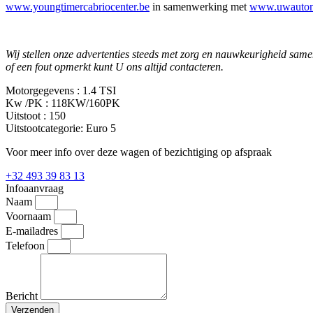
www.youngtimercabriocenter.be
in samenwerking met
www.uwautom
Wij stellen onze advertenties steeds met zorg en nauwkeurigheid samen; 
of een fout opmerkt kunt U ons altijd contacteren.
Motorgegevens :
1.4 TSI
Kw /PK :
118KW/160PK
Uitstoot :
150
Uitstootcategorie:
Euro 5
Voor meer info over deze wagen of bezichtiging op afspraak
+32 493 39 83 13
Infoaanvraag
Naam
Voornaam
E-mailadres
Telefoon
Bericht
Verzenden