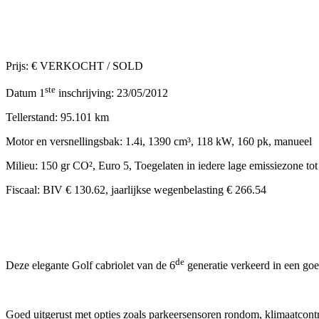
Prijs: € VERKOCHT / SOLD
ste
Datum 1
inschrijving: 23/05/2012
Tellerstand: 95.101 km
Motor en versnellingsbak: 1.4i, 1390 cm³, 118 kW, 160 pk, manueel
Milieu: 150 gr CO², Euro 5, Toegelaten in iedere lage emissiezone tot
Fiscaal: BIV € 130.62, jaarlijkse wegenbelasting € 266.54
de
Deze elegante Golf cabriolet van de 6
generatie verkeerd in een goe
Goed uitgerust met opties zoals parkeersensoren rondom, klimaatcontro