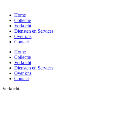
Spring
naar
Home
de
Collectie
inhoud
Verkocht
Diensten en Services
Over ons
Contact
Home
Collectie
Verkocht
Diensten en Services
Over ons
Contact
Verkocht