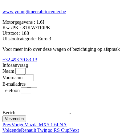
www.youngtimercabriocenter.be
Motorgegevens :
1.6I
Kw /PK :
81KW/110PK
Uitstoot :
188
Uitstootcategorie:
Euro 3
Voor meer info over deze wagen of bezichtiging op afspraak
+32 493 39 83 13
Infoaanvraag
Naam
Voornaam
E-mailadres
Telefoon
Bericht
Verzenden
Prev
Vorige
Mazda MX5 1.6I NA
Volgende
Renault Twingo RS Cup
Next