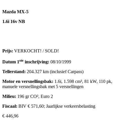
Mazda MX-5
1.6i 16v NB
Prijs:
VERKOCHT! / SOLD!
ste
Datum 1
inschrijving:
08/10/1999
Tellerstand:
204.327 km (inclusief Carpass)
Motor en versnellingsbak:
1.6i, 1.598 cm³, 81 kW, 110 pk,
manuele versnellingsbak met 5 versnellingen
Milieu:
196 gr CO², Euro 2
Fiscaal:
BIV € 571,60; Jaarlijkse verkeersbelasting
€ 446,96