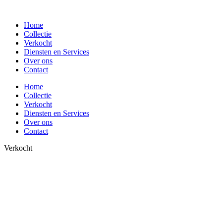
Spring
naar
Home
de
Collectie
inhoud
Verkocht
Diensten en Services
Over ons
Contact
Home
Collectie
Verkocht
Diensten en Services
Over ons
Contact
Verkocht