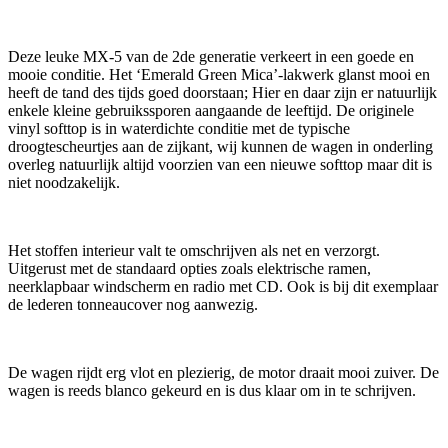
Deze leuke MX-5 van de 2de generatie verkeert in een goede en
mooie conditie. Het ‘Emerald Green Mica’-lakwerk glanst mooi en
heeft de tand des tijds goed doorstaan; Hier en daar zijn er natuurlijk
enkele kleine gebruikssporen aangaande de leeftijd. De originele
vinyl softtop is in waterdichte conditie met de typische
droogtescheurtjes aan de zijkant, wij kunnen de wagen in onderling
overleg natuurlijk altijd voorzien van een nieuwe softtop maar dit is
niet noodzakelijk.
Het stoffen interieur valt te omschrijven als net en verzorgt.
Uitgerust met de standaard opties zoals elektrische ramen,
neerklapbaar windscherm en radio met CD. Ook is bij dit exemplaar
de lederen tonneaucover nog aanwezig.
De wagen rijdt erg vlot en plezierig, de motor draait mooi zuiver. De
wagen is reeds blanco gekeurd en is dus klaar om in te schrijven.