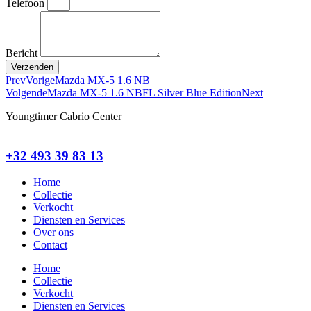
Telefoon
Bericht
Verzenden
Prev
Vorige
Mazda MX-5 1.6 NB
Volgende
Mazda MX-5 1.6 NBFL Silver Blue Edition
Next
Youngtimer Cabrio Center
+32 493 39 83 13
Home
Collectie
Verkocht
Diensten en Services
Over ons
Contact
Home
Collectie
Verkocht
Diensten en Services