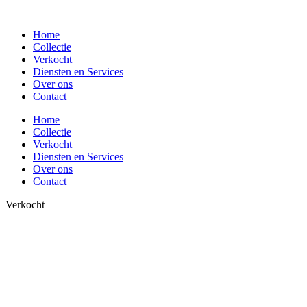
Spring
naar
Home
de
Collectie
inhoud
Verkocht
Diensten en Services
Over ons
Contact
Home
Collectie
Verkocht
Diensten en Services
Over ons
Contact
Verkocht